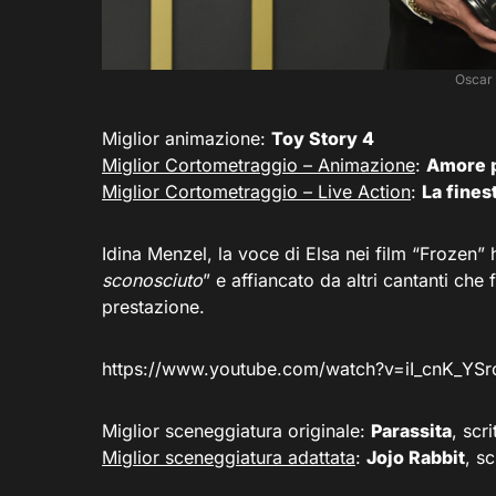
Oscar 
Miglior animazione:
Toy Story 4
Miglior Cortometraggio – Animazione
:
Amore p
Miglior Cortometraggio – Live Action
:
La fines
Idina Menzel, la voce di Elsa nei film “Frozen” h
sconosciuto
” e affiancato da altri cantanti che 
prestazione.
https://www.youtube.com/watch?v=iI_cnK_YSr
Miglior sceneggiatura originale:
Parassita
, scr
Miglior sceneggiatura adattata
:
Jojo Rabbit
, s