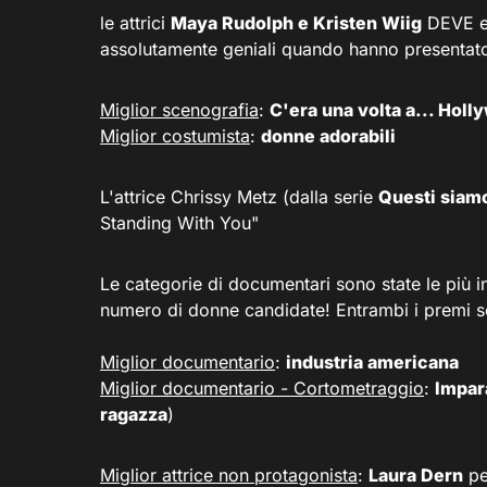
le attrici
Maya Rudolph e Kristen Wiig
DEVE es
assolutamente geniali quando hanno presentato
Miglior scenografia
:
C'era una volta a... Hol
Miglior costumista
:
donne adorabili
L'attrice Chrissy Metz (dalla serie
Questi siam
Standing With You"
Le categorie di documentari sono state le più i
numero di donne candidate! Entrambi i premi s
Miglior documentario
:
industria americana
Miglior documentario - Cortometraggio
:
Impara
ragazza
)
Miglior attrice non protagonista
:
Laura Dern
pe