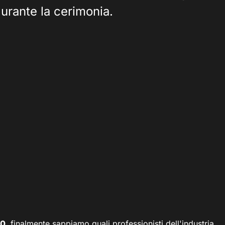
durante la cerimonia.
20
, finalmente sappiamo quali professionisti dell'industria