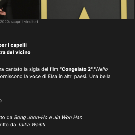
2020: scopri i vincitori
er i capelli
tra del vicino
a cantato la sigla del film “
Congelato 2
","
Nello
forniscono la voce di Elsa in altri paesi. Una bella
o
itto da
Bong Joon-Ho e Jin Won Han
critto da
Taika Waititi
.